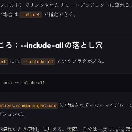
フォルト）でリンクされたリモートプロジェクトに流れる。
たい場合は
で指定できる。
--db-url
：--include-all の落とし穴
には
というフラグがある。
ush
--include-all
に記録されていないマイグレー
ations.schema_migrations
プションだ。
壊れたとき便利」に見える。実際、自分は一度 staging 