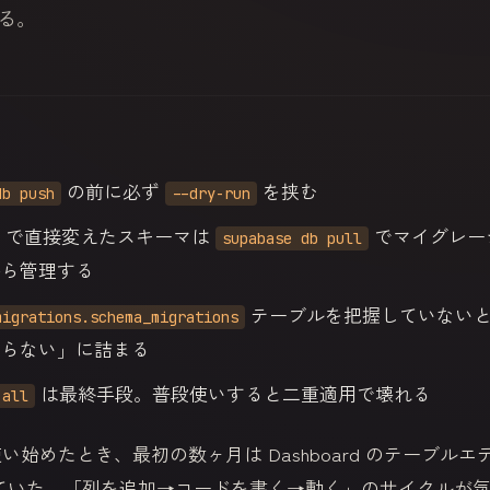
る。
の前に必ず
を挟む
db push
--dry-run
ard で直接変えたスキーマは
でマイグレー
supabase db pull
から管理する
テーブルを把握していないと「
migrations.schema_migrations
わらない」に詰まる
は最終手段。普段使いすると二重適用で壊れる
-all
 を使い始めたとき、最初の数ヶ月は Dashboard のテーブル
ていた。「列を追加→コードを書く→動く」のサイクルが