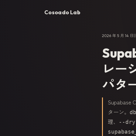
Cosoado Lab
2026 年 5 月 14 日
Supa
レー
パタ
Supabase 
ターン。
d
理、
--dry
supabase