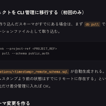
クトを CLI 管理に移行する（初回のみ）
rd で作り込んだスキーマがすでにある場合は、まず
で
db pull
ーションファイルとして取り込む。
nk --project-ref <PROJECT_REF>

が自動生成される。
ations/<timestamp>_remote_schema.sql
ムスタンプより前の状態はすでにリモートに存在する」と
だけ差分管理に入れば OK。
ーマ変更を作る