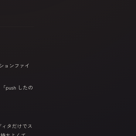
ションファイ
push したの
エディタだけでス
気持ちよくて、