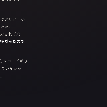
現できない」が
試みた。
力されて終
空だったので
レコードが 0
れていなかっ
た。