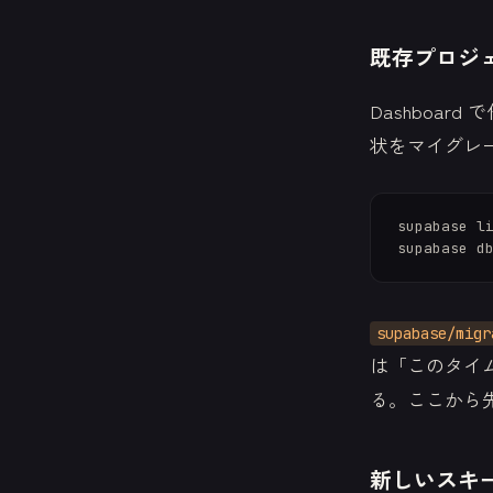
既存プロジェ
Dashboa
状をマイグレ
supabase li
supabase/migr
は「このタイ
る。ここから先
新しいスキ