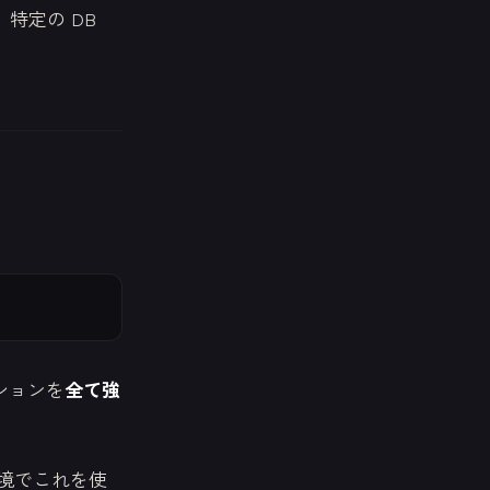
特定の DB
ションを
全て強
環境でこれを使