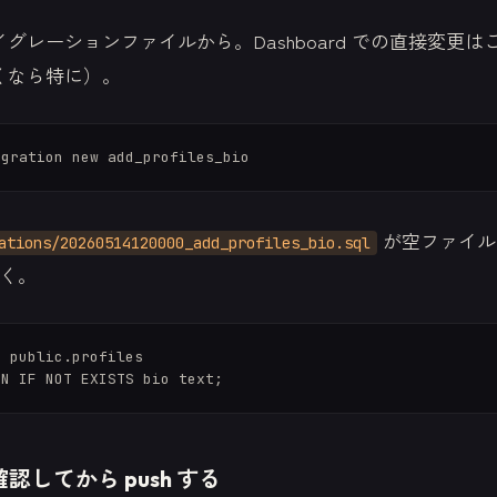
グレーションファイルから。Dashboard での直接変更
くなら特に）。
が空ファイル
ations/20260514120000_add_profiles_bio.sql
書く。
 public.profiles

認してから push する