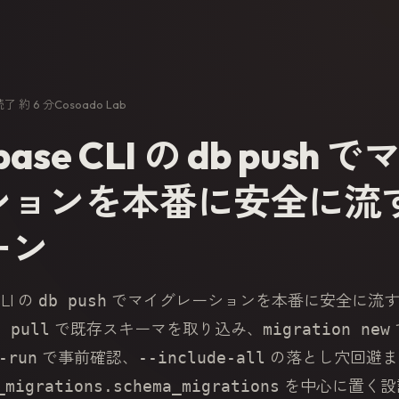
読了 約 6 分
Cosoado Lab
base CLI の db push 
ションを本番に安全に流
ーン
CLI の
でマイグレーションを本番に安全に流す
db push
で既存スキーマを取り込み、
b pull
migration new
で事前確認、
の落とし穴回避ま
-run
--include-all
を中心に置く設
_migrations.schema_migrations