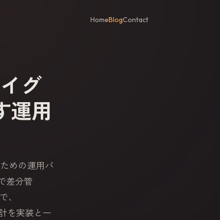
Home
Blog
Contact
でマイグ
す運用
ための運用パ
で差分管
で、
計を実装と一