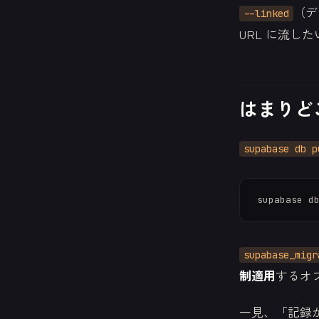
（デ
--linked
URL に流し
はまりどころ
supabase db p
supabase_migr
制適用
するオ
一見、「記録が