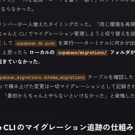
気にならなかった。
メンバーが一人増えたタイミングだった。「同じ環境を再
ゃんと CLI でマイグレーション管理しようと切り替えを
して
を実行——ターミナルに何かが出
supabase db push
、と思ったら
ローカルの
フォルダが
supabase/migrations/
起きていなかった
。
テーブルを確認したら
pabase_migrations.schema_migrations
oard で積み上げた変更は一切マイグレーションとして記録さ
、「最初からちゃんとやらないといけなかった」と後悔し
ase CLI のマイグレーション追跡の仕組み