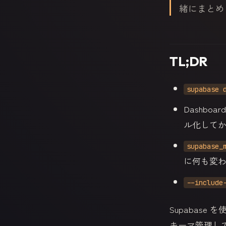
緒にまとめ
TL;DR
supabase 
Dashbo
ル化して
supabase_
に何も変
--include
Supabase
キーマ管理し