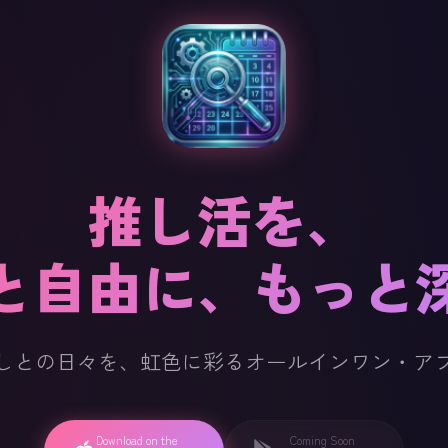
推し活を、
と自由に、もっと
しとの日々を、虹色に彩るオールインワン・ア
Download on the
Coming Soon