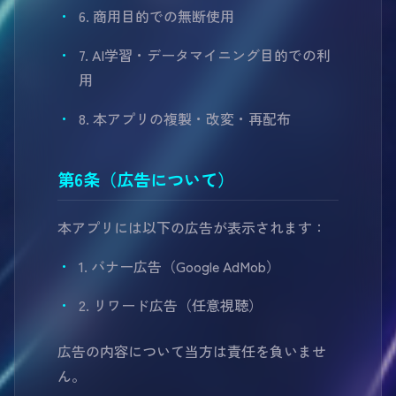
6. 商用目的での無断使用
7. AI学習・データマイニング目的での利
用
8. 本アプリの複製・改変・再配布
第6条（広告について）
本アプリには以下の広告が表示されます：
1. バナー広告（Google AdMob）
2. リワード広告（任意視聴）
広告の内容について当方は責任を負いませ
ん。